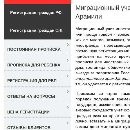
Миграционный уче
Регистрация граждан РФ
Арамили
Миграционный учет иностр
Регистрация граждан СНГ
или проще говоря -
време
как ее многие называют, э
иностранца, приезжаю
ПОСТОЯННАЯ ПРОПИСКА
временную регистрацию миг
прибытия на место време
прописки для иностранных 
ПРОПИСКА ДЛЯ РЕБЁНКА
дом, гостиница, общежитие
выезде за территорию Рос
иностранного гражданина 
РЕГИСТРАЦИЯ ДЛЯ РВП
т.е. он удаляется с регистра
Приезжим со стран тамо
ОТВЕТЫ НА ВОПРОСЫ
порядок получения времен
государств, исключение тол
визовых государств учет оф
ЦЕНА РЕГИСТРАЦИИ
граждан виза которым не 
лично вставать на миграц
самом деле мигрантам нуж
ОТЗЫВЫ КЛИЕНТОВ